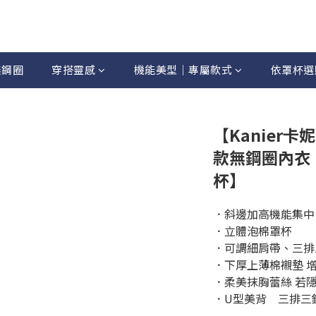
無鋼圈
穿搭靈感
機能美型｜專屬款式
依罩杯選
【Kanier
款無鋼圈內衣【5
杯】
．斜邊加高機能集中
．立體泡棉罩杯
．可調細肩帶、三排
．下厚上薄棉襯墊 
．柔美抹胸蕾絲 若
．U型美背　三排三