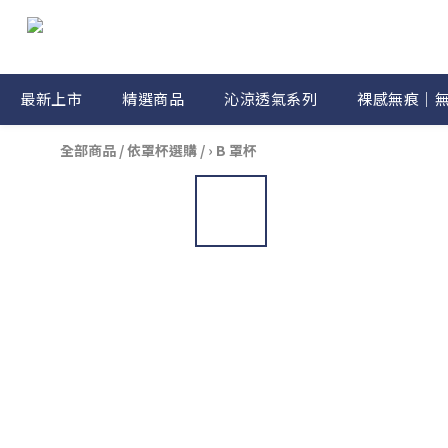
最新上市
精選商品
沁涼透氣系列
裸感無痕｜
全部商品
/
依罩杯選購
/
› B 罩杯