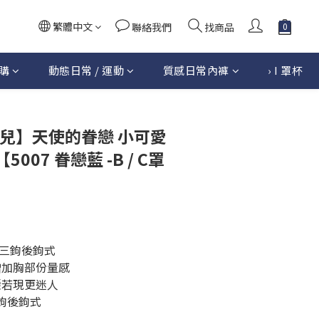
繁體中文
聯絡我們
找商品
購
動態日常 / 運動
質感日常內褲
› I 罩杯
卡妮兒】天使的眷戀 小可愛
007 眷戀藍 -B / C罩
三鉤後鉤式
增加胸部份量感
隱若現更迷人
鉤後鉤式