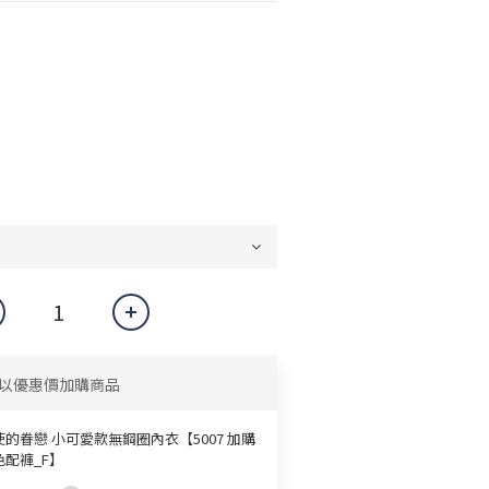
以優惠價加購商品
使的眷戀 小可愛款無鋼圈內衣【5007 加購
色配褲_F】