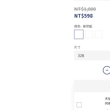
NT$1,080
NT$598
顏色
: 眷戀藍
尺寸
天
同