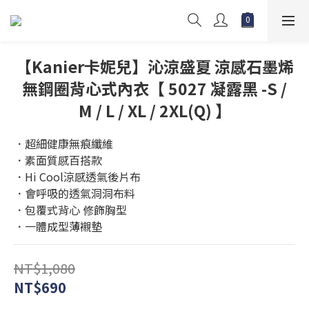
【Kanier卡妮兒】沁涼盛夏 涼感石墨烯
無鋼圈背心式內衣【 5027 凝露黑 -S /
M / L / XL / 2XL(Q) 】
．超細健康無痕纖維
．素面質感百搭款
．Hi Cool涼感透氣後片布
．會呼吸的透氣洞洞布料 
．包覆式背心 修飾胸型
．一體成型薄襯墊
NT$1,080
NT$690