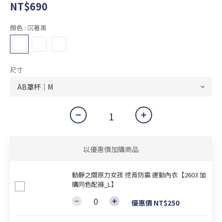
NT$690
顏色
: 沉著黑
尺寸
以優惠價加購商品
動靜之間原力女孩 挖背防震 運動內衣【2603 加
購同色配褲_L】
優惠價 NT$250