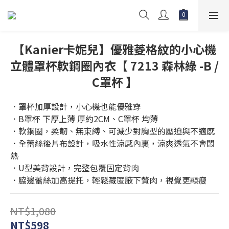
【Kanier卡妮兒】優雅菱格紋的小心機
立體罩杯軟鋼圈內衣【 7213 森林綠 -B /
C罩杯 】
．罩杯加厚設計，小心機也能優雅穿
．B罩杯 下厚上薄 厚約2CM、C罩杯 均薄
．軟鋼圈，柔韌、無束縛、可減少對胸型的壓迫與不適感
．全蕾絲後片布設計，吸水性涼感內裏，涼爽透氣不會悶
熱
．U型美背設計，完整包覆固定背肉
．脇邊蕾絲加高提托，輕鬆藏匿腋下贅肉，視覺更顯瘦
NT$1,080
NT$598