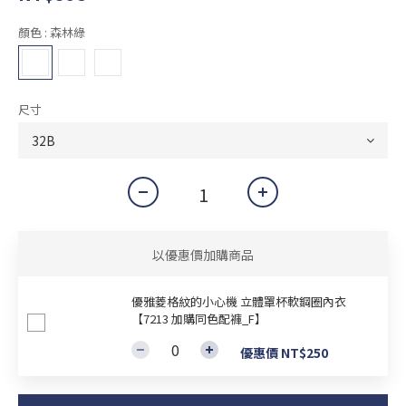
顏色
: 森林綠
尺寸
以優惠價加購商品
優雅菱格紋的小心機 立體罩杯軟鋼圈內衣
【7213 加購同色配褲_F】
優惠價 NT$250