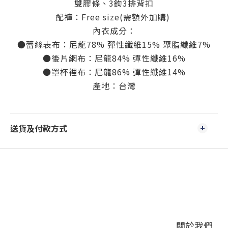
雙膠條、3鉤3排背扣
配褲：Free size(需額外加購)
內衣成分：
●蕾絲表布：尼龍78% 彈性纖維15% 聚脂纖維7%
●後片網布：尼龍84% 彈性纖維16%
●罩杯裡布：尼龍86% 彈性纖維14%
產地：台灣
送貨及付款方式
關於我們