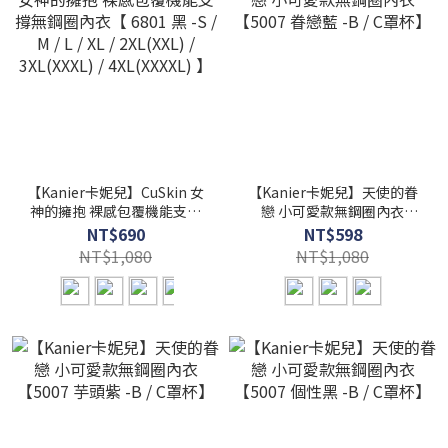
【Kanier卡妮兒】CuSkin 女
【Kanier卡妮兒】天使的眷
神的擁抱 裸感包覆機能支撐
戀 小可愛款無鋼圈內衣
無鋼圈內衣【 6801 黑 -S / M
【5007 眷戀藍 -B / C罩杯】
NT$690
NT$598
/ L / XL / 2XL(XXL) /
NT$1,080
NT$1,080
3XL(XXXL) / 4XL(XXXXL) 】