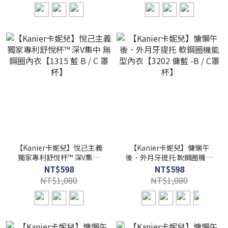
【Kanier卡妮兒】悅己主義
【Kanier卡妮兒】慵懶午
獨家專利舒悅杯™ 深V集中
後．外月牙提托 軟鋼圈機能
無鋼圈內衣【1315 藍 B / C
型內衣【3202 傭藍 -B / C罩
NT$598
NT$598
罩杯】
杯】
NT$1,080
NT$1,080