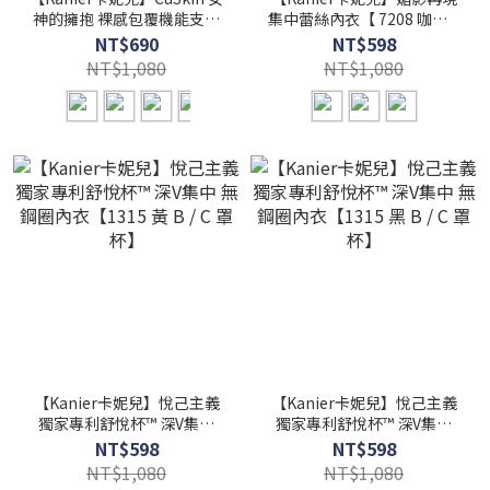
神的擁抱 裸感包覆機能支撐
集中蕾絲內衣【 7208 咖啡 A
無鋼圈內衣【 6801 黃 -S / M
/ B / C 罩杯 】
NT$690
NT$598
/ L / XL / 2XL(XXL) /
NT$1,080
NT$1,080
3XL(XXXL) / 4XL(XXXXL) 】
【Kanier卡妮兒】悅己主義
【Kanier卡妮兒】悅己主義
獨家專利舒悅杯™ 深V集中
獨家專利舒悅杯™ 深V集中
無鋼圈內衣【1315 黃 B / C
無鋼圈內衣【1315 黑 B / C
NT$598
NT$598
罩杯】
罩杯】
NT$1,080
NT$1,080