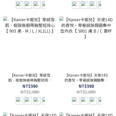
【Kanier卡妮兒】零感雪
【Kanier卡妮兒】天使14D
肌．極致無痕帶胸墊短背心
的喜悅‧零著感無鋼圈集中
【 903 黑 - M / L / XL(LL) 】
型內衣【 5801 膚 B / C 罩杯
NT$590
NT$598
】
NT$1,080
NT$1,080