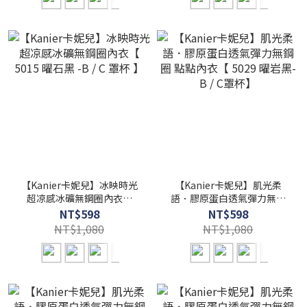
【Kanier卡妮兒】冰映時光
【Kanier卡妮兒】肌光柔
超凉感冰礦無鋼圈內衣【
語．膠原蛋白透氣彈力無鋼
5015 曜石黑 -B / C 罩杯 】
圈 點點內衣【 5029 曜岩黑-
NT$598
NT$598
B / C罩杯】
NT$1,080
NT$1,080