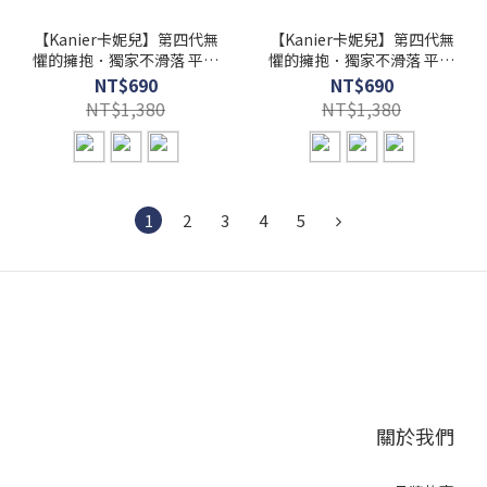
【Kanier卡妮兒】第四代無
【Kanier卡妮兒】第四代無
懼的擁抱．獨家不滑落 平口
懼的擁抱．獨家不滑落 平口
式無鋼圈內衣【 5802 絲絨
式無鋼圈內衣【 5802 星辰
NT$690
NT$690
黑 -B / C / D 罩杯 】
灰 -B / C / D 罩杯 】
NT$1,380
NT$1,380
1
2
3
4
5
關於我們